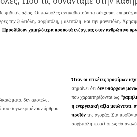
λυόλες; Που τις συναντάμε στην καθη
ερμιδικής αξίας. Οι πολυόλες αντικαθιστούν τα σάκχαρα, επηρεάζον
ερες την ξυλιτόλη, σορβιτόλη, μαλτιτόλη και την μαννιτόλη. Χρησιμ
.
Προσδίδουν χαμηλότερα ποσοστά ενέργειας στον ανθρώπινο οργ
Όταν οι ετικέτες τροφίμων ισχυ
σημαίνει ότι
δεν υπάρχουν μονο
που χαρακτηρίζονται ως
”χαμηλή
δικαιώματα, δεν αποτελεί
η ενεργειακή αξία μειώνεται, 
πό του συγκεκριμένουν άρθρου.
της αγοράς.
Στα προϊόντ
προϊόν
σορβιτόλη κ.ο.κ) όπως θα ανα