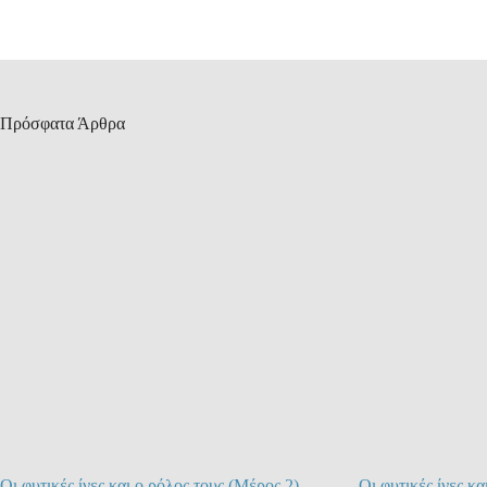
Πρόσφατα Άρθρα
Οι φυτικές ίνες και ο ρόλος τους (Μέρος 2)
Οι φυτικές ίνες κα